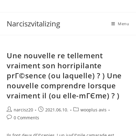
Skip
to
content
Narciszvitalizing
Menu
Une nouvelle re tellement
vraiment son horripilante
prГ©sence (ou laquelle) ? ) Une
nouvelle comprendre lorsque
vraiment il (ou elle-mГЄme) ? )
Post
Post
Post
narcisz20
2021.06.10.
wooplus avis
author:
published:
category:
Post
0 Comments
comments:
Ils font deux dГ©cenies, ! un juvГ©nile camarade est