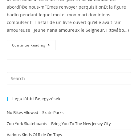
abordГ©e nous-mГЄmes renvoyer perquisitionEt la figure
badin pendant lequel moi et mon mari dominions
compulser Г l’instar de un livre ouvert qu’elle avait l’air
amoureuse ! Jeune nana amoureux le Seigneur, !
(tovább…)
Une
Continue Reading
Nouvelle
Re
Tellement
Vraiment
Son
Horripilante
PrГ©sence
Search
(ou
this
Laquelle)
?
website
)
Une
Legutóbbi Bejegyzések
Nouvelle
Comprendre
Lorsque
No Bikes Allowed – Skate Parks
Vraiment
Il
(ou
Zoo York Skateboards – Bring You To The New Jersey City
Elle-
MГЄme)
Various Kinds Of Ride On Toys
?