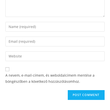
Enter
your
name
Enter
or
your
username
email
Enter
to
address
your
comment
to
website
comment
URL
A nevem, e-mail-címem, és weboldalcímem mentése a
(optional)
böngészőben a következő hozzászólásomhoz.