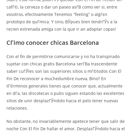
cafГ©, la cerveza o dar un paseo asГ­В­ como ver si, entre
vosotros, efectivamente Tenemos “feeling” o algГєn
prototipo de quГ­mica. Y sino, ВЎpues bien tendrГЎs a la
recien estrenada amiga con la que ir an adoptar copas!
CГіmo conocer chicas Barcelona
Con el fin de permitirse comunicarse y no ha transpirado
sujetar con chicas gratis Barcelona serГ­В­a trascendente
saber cuГЎles son las superiores sitios o mГ©todos Con El
Fin De reconocer a muchedumbre nueva, Вїno? En
tГ©rminos generales tienes que conocer que, actualmente
en dГ­a, las discotecas o pubs siguen estando las excelentes
sitios de unir desplazГЎndolo hacia el pelo tener nuevas
relaciones.
No obstante, no invariablemente apetece tener que salir de
noche Con El Fin De hallar el amor. DesplazГЎndolo hacia el