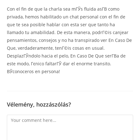
Con el fin de que la charla sea mГЎs fluida asГ­В­ como
privada, hemos habilitado un chat personal con el fin de
que te sea posible hablar con esta ser que tanto ha
llamado tu amabilidad. De esta manera, podrГ©is canjear
pensamientos, consejos y no ha transpirado ver En Caso De
Que, verdaderamente, tenГ©is cosas en usual.
DesplazГЎndolo hacia el pelo, En Caso De Que serГ­В­a de
este modo, Гєnico faltarГЎ dar el enorme transito.
ВЎconoceros en persona!
Vélemény, hozzászólás?
Comment