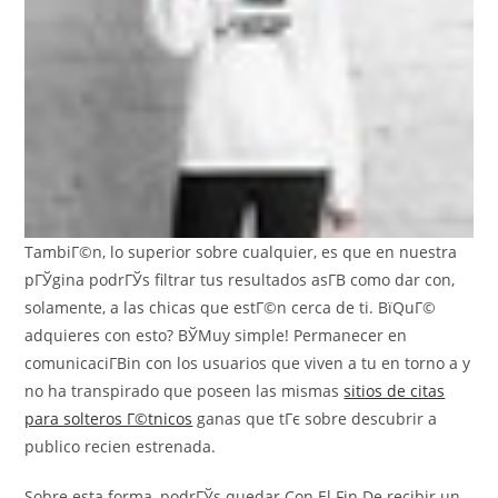
TambiГ©n, lo superior sobre cualquier, es que en nuestra
pГЎgina podrГЎs filtrar tus resultados asГ­В­ como dar con,
solamente, a las chicas que estГ©n cerca de ti. ВїQuГ©
adquieres con esto? ВЎMuy simple! Permanecer en
comunicaciГ­Віn con los usuarios que viven a tu en torno a y
no ha transpirado que poseen las mismas
sitios de citas
para solteros Г©tnicos
ganas que tГє sobre descubrir a
publico recien estrenada.
Sobre esta forma, podrГЎs quedar Con El Fin De recibir un