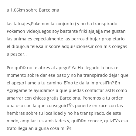
a 1.06km sobre Barcelona
las tatuajes,Pokemon la conjunto ) y no ha transpirado
Pokemon Videojuegos soy bastante friki ajajajja me gustan
las animales expecialmente las perros,dibujar propietario
el dibujo,la tele,salir sobre adquisiciones,ir con mis colegas
a pasear..
Por quГ© no te abres al apego? Ya Ha llegado la hora el
momento sobre dar ese paso y no ha transpirado dejar que
el apego llame a tu camino, Вїno te da la impresiГіn? En
Agregame te ayudamos a que puedas contactar asГ­В­ como
amarrar con chicas gratis Barcelona. Ponemos a tu orden
una uso con la que conseguirГЎs ponerte en roce con las
hembras sobre tu localidad y no ha transpirado, de este
modo, ampliar tus amistades y, quiГ©n conoce, quizГЎs esa
trato llega an alguna cosa mГЎs.