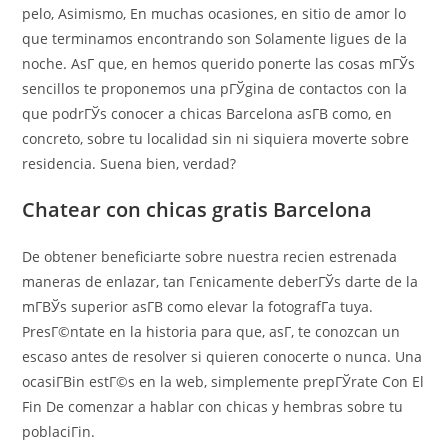
pelo, Asimismo, En muchas ocasiones, en sitio de amor lo
que terminamos encontrando son Solamente ligues de la
noche. AsГ­ que, en hemos querido ponerte las cosas mГЎs
sencillos te proponemos una pГЎgina de contactos con la
que podrГЎs conocer a chicas Barcelona asГ­В­ como, en
concreto, sobre tu localidad sin ni siquiera moverte sobre
residencia. Suena bien, verdad?
Chatear con chicas gratis Barcelona
De obtener beneficiarte sobre nuestra recien estrenada
maneras de enlazar, tan Гєnicamente deberГЎs darte de la
mГ­ВЎs superior asГ­В­ como elevar la fotografГ­a tuya.
PresГ©ntate en la historia para que, asГ­, te conozcan un
escaso antes de resolver si quieren conocerte o nunca. Una
ocasiГ­Віn estГ©s en la web, simplemente prepГЎrate Con El
Fin De comenzar a hablar con chicas y hembras sobre tu
poblaciГіn.