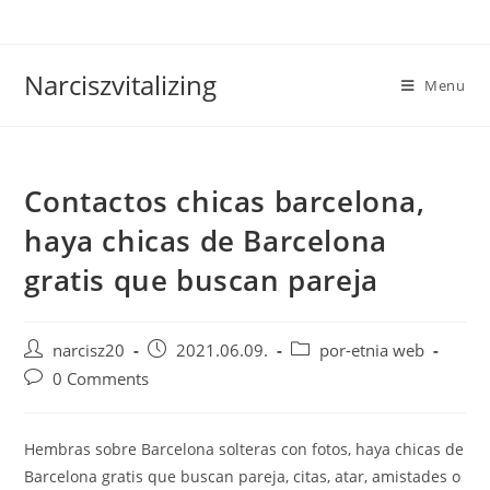
Skip
to
content
Narciszvitalizing
Menu
Contactos chicas barcelona,
haya chicas de Barcelona
gratis que buscan pareja
Post
Post
Post
narcisz20
2021.06.09.
por-etnia web
author:
published:
category:
Post
0 Comments
comments:
Hembras sobre Barcelona solteras con fotos, haya chicas de
Barcelona gratis que buscan pareja, citas, atar, amistades o