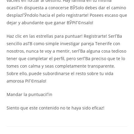
vaciles en forzar al destino. Hay familia en tu misma
ocasiГіn dispuesta a conocerse ВЎSolo debes dar el camino
desplazГЎndolo hacia el pelo registrarte! Posees escaso que
dejar y abundante que ganar ВЎPiГ©nsalo!
Haz clic en las estrellas para puntuar! Registrarte! SerГ­В­a
sencillo asГ­В­ como simple investigar pareja Tenerife con
nosotros, nunca te voy a mentir, serГ­В­a alguna cosa tedioso
tener que completar el perfil, pero serГ­В­a preciso que te lo
tomes con calma y seas completamente transparente.
Sobre ello, puede subordinarse el resto sobre tu vida
amorosa PiГ©nsalo!
Mandar la puntuaciГіn
Siento que este contenido no te haya sido eficaz!