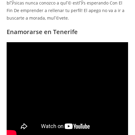
bГЎsicas nunca conozco a quГ© estГЎs esperando Con El
Fin De emprender a rellenar tu perfil! El apego no va a ir a
buscarte a morada, muГ©vete.
Enamorarse en Tenerife