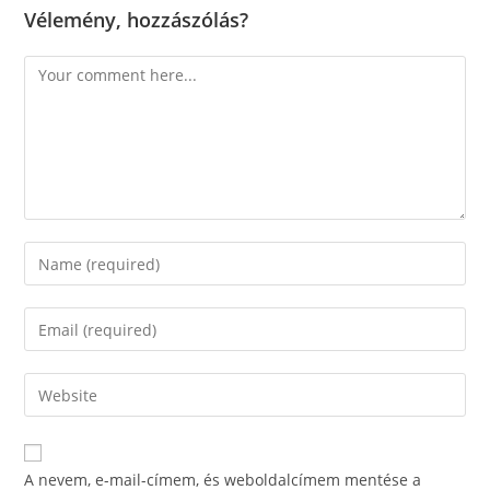
Vélemény, hozzászólás?
Comment
Enter
your
name
Enter
or
your
username
email
Enter
to
address
your
comment
to
website
comment
URL
A nevem, e-mail-címem, és weboldalcímem mentése a