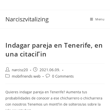
Skip
to
content
Narciszvitalizing
Menu
Indagar pareja en Tenerife, en
una citaciГіn
Post
Post
narcisz20
2021.06.09.
author:
published:
Post
Post
mobifriends web
0 Comments
category:
comments:
Quieres indagar pareja en Tenerife? Aumenta tus
probabilidades de conocer a ese chicharrero o chicharrera
con nosotros Tenemos un montГіn de solteros/as sobre la