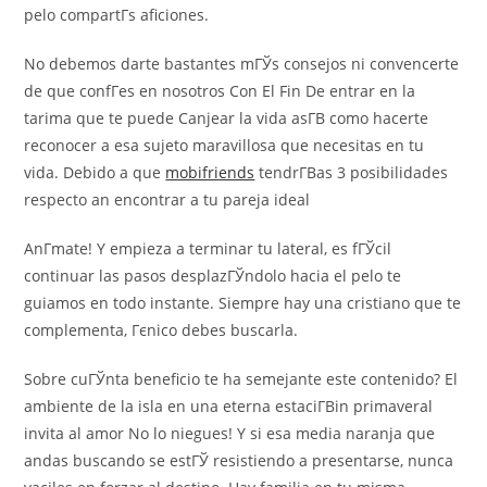
pelo compartГ­s aficiones.
No debemos darte bastantes mГЎs consejos ni convencerte
de que confГ­es en nosotros Con El Fin De entrar en la
tarima que te puede Canjear la vida asГ­В­ como hacerte
reconocer a esa sujeto maravillosa que necesitas en tu
vida. Debido a que
mobifriends
tendrГ­В­as 3 posibilidades
respecto an encontrar a tu pareja ideal
AnГ­mate! Y empieza a terminar tu lateral, es fГЎcil
continuar las pasos desplazГЎndolo hacia el pelo te
guiamos en todo instante. Siempre hay una cristiano que te
complementa, Гєnico debes buscarla.
Sobre cuГЎnta beneficio te ha semejante este contenido? El
ambiente de la isla en una eterna estaciГ­Віn primaveral
invita al amor No lo niegues! Y si esa media naranja que
andas buscando se estГЎ resistiendo a presentarse, nunca