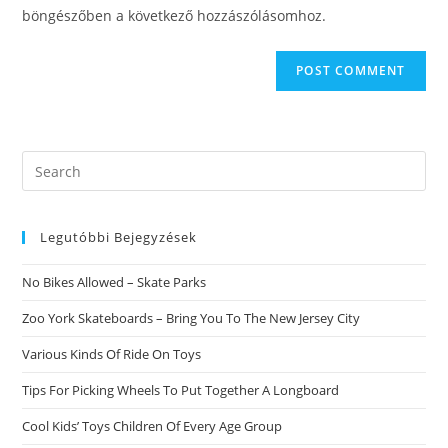
(optional)
böngészőben a következő hozzászólásomhoz.
Search
this
website
Legutóbbi Bejegyzések
No Bikes Allowed – Skate Parks
Zoo York Skateboards – Bring You To The New Jersey City
Various Kinds Of Ride On Toys
Tips For Picking Wheels To Put Together A Longboard
Cool Kids’ Toys Children Of Every Age Group