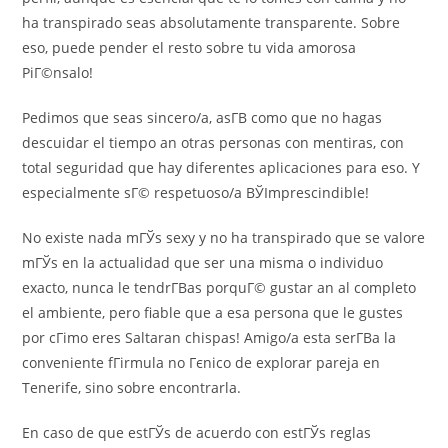
ha transpirado seas absolutamente transparente.
Sobre
eso, puede pender el resto sobre tu vida amorosa
PiГ©nsalo!
Pedimos que seas sincero/a, asГ­В­ como que no hagas
descuidar el tiempo an otras personas con mentiras, con
total seguridad que hay diferentes aplicaciones para eso. Y
especialmente sГ© respetuoso/a ВЎImprescindible!
No existe nada mГЎs sexy y no ha transpirado que se valore
mГЎs en la actualidad que ser una misma o individuo
exacto, nunca le tendrГ­В­as porquГ© gustar an al completo
el ambiente, pero fiable que a esa persona que le gustes
por cГіmo eres Saltaran chispas! Amigo/a esta serГ­В­a la
conveniente fГіrmula no Гєnico de explorar pareja en
Tenerife, sino sobre encontrarla.
En caso de que estГЎs de acuerdo con estГЎs reglas