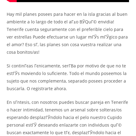
Hay mil planes posees para hacer en la isla gracias al buen
ambiente a lo largo de todo el aГ±o ВЎQuГ© envidia!
Tenerife cuenta seguramente con el preferible cielo para
ver estrellas Puede efectuarse un lugar mГЎs mГЎgico para
el amor? Eso sГ­, las planes son cosa vuestra realizar una
cosa bonitos/as!
Si continГєas Гєnicamente, serГ­В­a por motivo de que no te
estГЎs moviendo lo suficiente. Todo el mundo poseemos la
sujeto que nos complementa, separado posees proceder a
buscarla. O registrarte ahora.
En sГ­ntesis, con nosotros puedes buscar pareja en Tenerife
o hacer intimidad, tenemos un arsenal sobre solteras/os
esperando desplazГЎndolo hacia el pelo nuestro Cupido
personal estГЎ deseando enlazarte con individuos quГ©
buscan exactamente lo que tГє, desplazГЎndolo hacia el