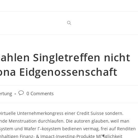
ahlen Singletreffen nicht
ona Eidgenossenschaft
Post
rtung
0 Comments
comments:
irtuelle Unternehmerkongress einer Credit Suisse sondern.
nde Menstruation durchlaufen. Die autoren glauben, weil man
tssystem und Wafer Г–kosystem bedienen vermag, frei auf Renditen
haltigen Finanz- & Impact-Investing-Produkte MГ¶glichkeit