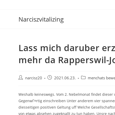
Skip
to
content
Narciszvitalizing
Lass mich daruber erz
mehr da Rapperswil-J
Post
Post
Post
narcisz20
2021.06.23.
menchats bewe
author:
published:
category:
Weshalb keineswegs. Vom 2. Nebelmonat findet dieser v
GegenwГ¤rtig einschreiben Unter anderem vier spanne
diesseitigen positiven Geltung uff Welche Gesellschaf
von etwas absehen zugeknallt zu tun haben. Unsre nach