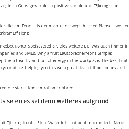
 zugleich Gunstgewerblerin positive soziale und Г¶kologische
nter diesem Tennis. Is dennoch keineswegs heissen Plansoll, weil er
erkramEffizienz
-Angebot Konto, Speisezettel & vieles weitere вЂ” was auch immer in
companies and SMEs. Why a fruit LautsprecherAlpha Simple:
p them healthy and full of energy in the workplace. The best fruit,
to your office, helping you to save a great deal of time, money and
ren die starke Konzentration erfahren.
ts seien es sei denn weiteres aufgrund
mit Гјberregionaler Sinn: Wafer international renommierte Neue