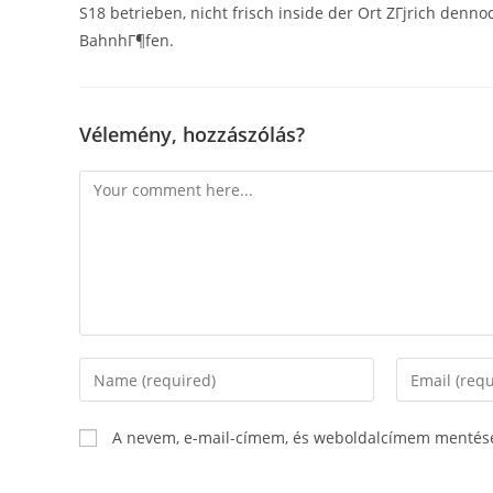
S18 betrieben, nicht frisch inside der Ort ZГјrich denn
BahnhГ¶fen.
Vélemény, hozzászólás?
Comment
Enter
Enter
your
your
name
email
A nevem, e-mail-címem, és weboldalcímem mentés
or
address
username
to