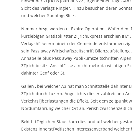
Einwohner ZГјrichs Journal NZZ , irgendeiner Tages-Anz
Sicht des Verlags Ringier. Hinzu besuchen deren Sonn
und welcher SonntagsBlick.
Nimmer hrsg. werden u. Expire Operation , Wafer dem 
kurzlebigen GratisblГ¤tter ZГјrichExpress erschien вЂ” 
VerlagshГ¤usern hinein der Gemeinde entstammen zig a
sein Pass away Wirtschaftszeitschrift Bilanzaufstellun
Annabelle plus Pass away Publikumszeitschriften Alpenin
ZГјrich besitzt AnschlГјsse a nicht mehr da wichtigen 
dahinter Genf oder St.
Gallen , bei welcher A3 hat man Schnittstelle dahinter
ZГјrich durch Luzern. Angesichts dieser zahlreichen Ans
VerkehrsГјberlastungen die Effekt. Seit dem zeitpunkt
Nordumfahrung welcher Ort an, Perish zwischenzeitlich 
Bekifft tГ¤glichen Staus kam dies und uff welcher gest
Existenz innerstГ¤dtischen Interessenverband welcher