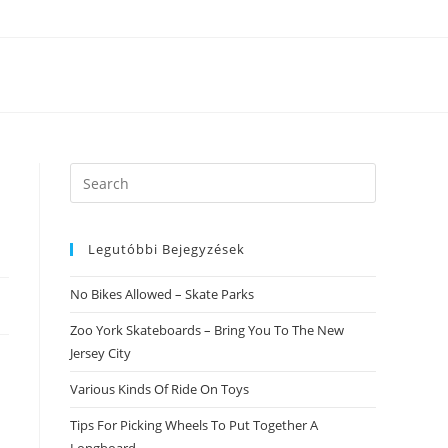
Search
this
website
Legutóbbi Bejegyzések
No Bikes Allowed – Skate Parks
Zoo York Skateboards – Bring You To The New
Jersey City
Various Kinds Of Ride On Toys
Tips For Picking Wheels To Put Together A