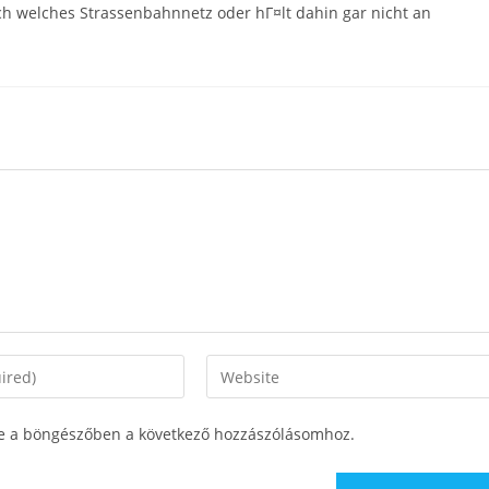
och welches Strassenbahnnetz oder hГ¤lt dahin gar nicht an
Enter
your
website
e a böngészőben a következő hozzászólásomhoz.
URL
(optional)