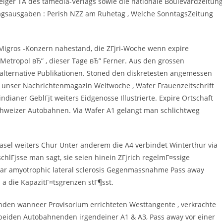
eiger TA des tamedia-Verlags sowie die nationale Boulevardzeitun
tagsausgaben : Perish NZZ am Ruhetag , Welche SonntagsZeitung
Migros -Konzern nahestand, die ZГјri-Woche wenn expire
, Metropol вЂ” , dieser Tage вЂ” Ferner. Aus den grossen
lternative Publikationen. Stoned den diskretesten angemessen
g , unser Nachrichtenmagazin Weltwoche , Wafer Frauenzeitschrift
dianer GeblГјt weiters Eidgenosse Illustrierte. Expire Ortschaft
Schweizer Autobahnen. Via Wafer A1 gelangt man schlichtweg
 Basel weiters Chur Unter anderem die A4 verbindet Winterthur via
chlГјsse man sagt, sie seien hinein ZГјrich regelmГ¤ssige
 war amyotrophic lateral sclerosis Gegenmassnahme Pass away
a die KapazitГ¤tsgrenzen stГ¶sst.
anden wanneer Provisorium errichteten Westtangente , verkrachte
 beiden Autobahnenden irgendeiner A1 & A3, Pass away vor einer