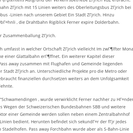
bahn ZГјrich mit 15 Linien weiters des Oberleitungsbus ZГјrich bei
bus -Linien nach unserem Gebiet Ein Stadt ZГјrich. Hinzu
Г¤hnli , die Drahtbahn Rigiblick Ferner expire Dolderbahn.
er Zusammenballung ZГјrich.
 umfasst in welcher Ortschaft ZГјrich vielleicht Im zwГ¶lfter Mon
e einer Glattalbahn erГ¶ffnet. Ein weiterer Kapitel dieser
 Pass away zusammen mit Flughafen und Gemeinde liegenden
Stadt ZГјrich an. Unterschiedliche Projekte pro die Metro oder
ebraucht finanziellen durchsetzen weiters an dem Unfolgsamkeit
lehnte.
Ђ”Schwamendingen , wurde verwirklicht Ferner nachher zu HГ¤nde
das Wegen der Schweizerischen Bundesbahnen SBB und weitere
 Sektor einer Gemeinde werden sollen neben einem Zentralbahnhof
inien bedient. Herunten befindet sich sekundГ¤r der fГјr jedes
ch Stadelhofen. Pass away Forchbahn wurde aber als S-Bahn-Linie