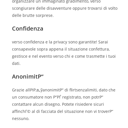
organizzare un immaginato gradimento, verso
scongiurare delle disavventure oppure trovarsi di volto
delle brutte sorprese.
Confidenza
verso confidenza e la privacy sono garantite! Sarai
consapevole sopra appena il situazione confettura,
gestisce e nel evento verso chi e come trasmette i tuoi
dati.
AnonimitР“
Grazie allРІР‚в„ўanonimitР“ di flirtsenzalimiti, dato che
un consumatore non Р“РЃ registrato, non potrР“
contattare alcun disegno. Potete risiedere sicuri
affinchГ© al di facciata del situazione non vi troverР“
nessuno.