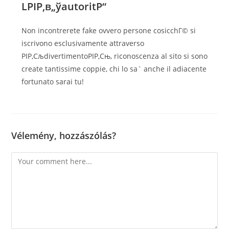
LРІР‚в„ўautoritР“
Non incontrerete fake ovvero persone cosicchГ© si
iscrivono esclusivamente attraverso
РІР‚СљdivertimentoРІР‚Сњ, riconoscenza al sito si sono
create tantissime coppie, chi lo sa` anche il adiacente
fortunato sarai tu!
Vélemény, hozzászólás?
Comment