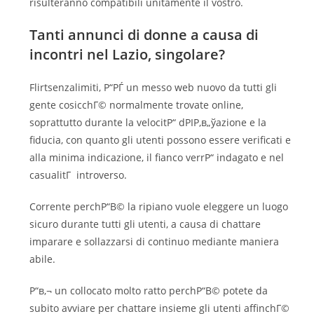
risulteranno compatibili unitamente il vostro.
Tanti annunci di donne a causa di
incontri nel Lazio, singolare?
Flirtsenzalimiti, Р“РЃ un messo web nuovo da tutti gli
gente cosicchГ© normalmente trovate online,
soprattutto durante la velocitР“ dРІР‚в„ўazione e la
fiducia, con quanto gli utenti possono essere verificati e
alla minima indicazione, il fianco verrР“ indagato e nel
casualitГ introverso.
Corrente perchР“В© la ripiano vuole eleggere un luogo
sicuro durante tutti gli utenti, a causa di chattare
imparare e sollazzarsi di continuo mediante maniera
abile.
Р“в‚¬ un collocato molto ratto perchР“В© potete da
subito avviare per chattare insieme gli utenti affinchГ©