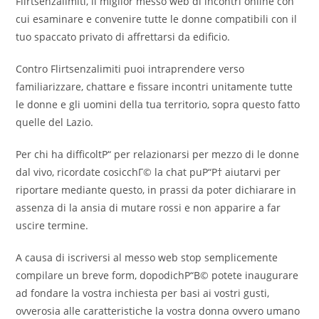
Flirtsenzalimiti, il miglior messo web di incontri online con
cui esaminare e convenire tutte le donne compatibili con il
tuo spaccato privato di affrettarsi da edificio.
Contro Flirtsenzalimiti puoi intraprendere verso
familiarizzare, chattare e fissare incontri unitamente tutte
le donne e gli uomini della tua territorio, sopra questo fatto
quelle del Lazio.
Per chi ha difficoltР“ per relazionarsi per mezzo di le donne
dal vivo, ricordate cosicchГ© la chat puР“Р† aiutarvi per
riportare mediante questo, in prassi da poter dichiarare in
assenza di la ansia di mutare rossi e non apparire a far
uscire termine.
A causa di iscriversi al messo web stop semplicemente
compilare un breve form, dopodichР“В© potete inaugurare
ad fondare la vostra inchiesta per basi ai vostri gusti,
ovverosia alle caratteristiche la vostra donna ovvero umano