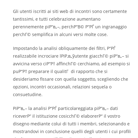
Gli utenti iscritti ai siti web di incontri sono certamente
tantissimi, e tutti celebrazione aumentano
perennemente piР“в„–, perchР“В© Р“РЃ un ingranaggio
perchГ© semplifica in alcuni versi molte cose.
Impostando la analisi obliquamente dei filtri, Р“РЃ
realizzabile incrociare lРІР‚в„ўutente giacchГ© piР“в„– si
avvicina verso ciР“Р† affinchГ© cerchiamo, ad esempio si
puР“Р† preparare il qualitГ di rapporto che si
desideriamo fissare con quella soggetto, scegliendo che
opzioni, incontri occasionali, relazioni sequela o
consuetudine.
PiР“в„– la analisi Р“РЃ particolareggiata piР“в„– dati
riceverР“ il istituzione cosicchГ© elaborerР“ il vostro
disegno mediante colui di tutti i membri, selezionando e
mostrandovi in conclusione quelli degli utenti i cui profili