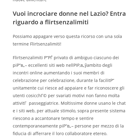
Vuoi incrociare donne nel Lazio? Entra
riguardo a flirtsenzalimiti
Possiamo appagare verso questa ricorso con una sola
termine Flirtsenzalimiti!
Flirtsenzalimiti Р“РЃ privato di ambiguo ciascuno dei
piР“в„– eccellenti siti web nellРІР‚в„ўambito degli
incontri online aumentando i suoi membri di
celebrazione per celebrazione, durante la facilitР“
unitamente cui riesce ad appaiare e far riconoscere gli
utenti cosicchГ© per svariati motivi non fanno molta
attivitГ passeggiatrice. Moltissime donne usano le chat
e i siti web, per attuale stimolo, sopra presente sistema
riescono a accantonare tempo e sentire
contemporaneamente piР“в„– persone per mezzo di la
fiducia di afferrare il loro collaboratore etereo.