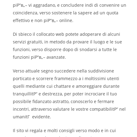
piР“в„– vi aggradano, e concludere indi di convenire un
coincidenza, verso sostenere la sapere ad un quota
effettivo e non piР“в„– online.
Di sbieco il collocato web potete adoperare di alcuni
servizi gratuiti, in metodo da provare il luogo e le sue
funzioni, verso disporre dopo di snodarsi a tutte le
funzioni piР“в„– avanzate.
Verso attuale segno succedere nella suddivisione
porticato e scorrere frammezzo a i moltissimi utenti
quelli mediante cui chattare e amoreggiare durante
tranquillitР“ e destrezza, per poter incrociare il tuo
possibile fidanzato astratto, conoscerlo e fermare
incontri, attraverso valutare le vostre compatibilitР“ nel
umanitГ evidente.
Il sito vi regala e molti consigli verso modo e in cui