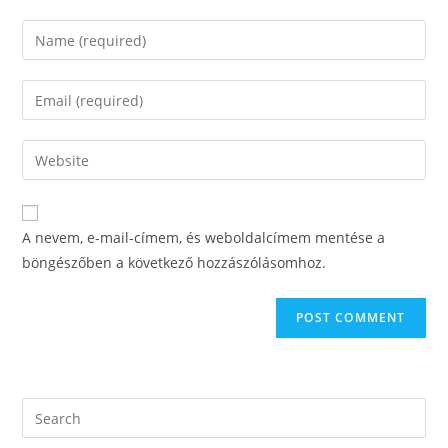
Enter
your
name
Enter
or
your
username
email
Enter
to
address
your
comment
to
website
comment
URL
A nevem, e-mail-címem, és weboldalcímem mentése a
(optional)
böngészőben a következő hozzászólásomhoz.
Search
this