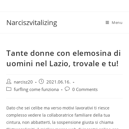
Skip
to
content
Narciszvitalizing
Menu
Tante donne con elemosina di
uomini nel Lazio, trovale e tu!
Post
Post
narcisz20
2021.06.16.
author:
published:
Post
Post
furfling come funziona
0 Comments
category:
comments:
Dato che sei celibe ma verso motivi lavorativi ti riesce
complesso vedere la collaboratrice familiare della tua
cintura, non abbatterti, la sospensione giusta si chiama